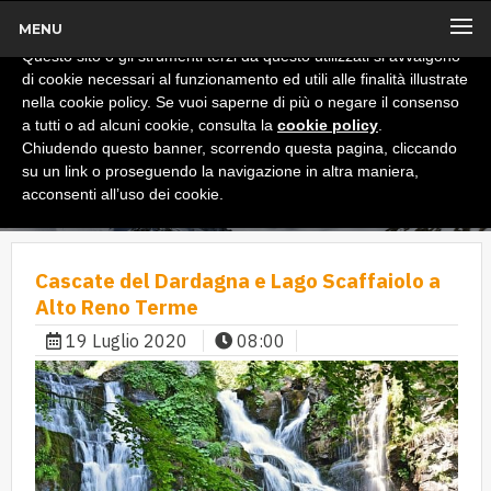
MENU
x
Informativa
Questo sito o gli strumenti terzi da questo utilizzati si avvalgono
di cookie necessari al funzionamento ed utili alle finalità illustrate
nella cookie policy. Se vuoi saperne di più o negare il consenso
a tutti o ad alcuni cookie, consulta la
cookie policy
.
Chiudendo questo banner, scorrendo questa pagina, cliccando
su un link o proseguendo la navigazione in altra maniera,
acconsenti all’uso dei cookie.
Cascate del Dardagna e Lago Scaffaiolo a
Alto Reno Terme
19 Luglio 2020
08:00