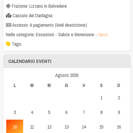
Frazione: Lizzano In Belvedere
Cascate del Dardagna
Accesso: A pagamento (Vedi descrizione)
Nelle categorie:
Escursioni
-
Salute e Benessere
-
Sport
Tags:
CALENDARIO EVENTI
Agosto 2026
L
M
M
G
V
S
D
1
2
3
4
5
6
7
8
9
10
11
12
13
14
15
16