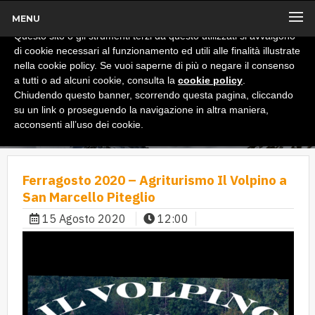
MENU
x
Informativa
Questo sito o gli strumenti terzi da questo utilizzati si avvalgono
di cookie necessari al funzionamento ed utili alle finalità illustrate
nella cookie policy. Se vuoi saperne di più o negare il consenso
a tutti o ad alcuni cookie, consulta la
cookie policy
.
Chiudendo questo banner, scorrendo questa pagina, cliccando
su un link o proseguendo la navigazione in altra maniera,
acconsenti all’uso dei cookie.
Ferragosto 2020 – Agriturismo Il Volpino a
San Marcello Piteglio
15 Agosto 2020
12:00