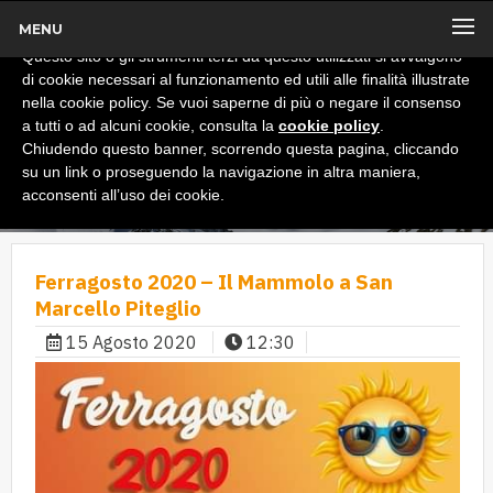
MENU
x
Informativa
Questo sito o gli strumenti terzi da questo utilizzati si avvalgono
di cookie necessari al funzionamento ed utili alle finalità illustrate
nella cookie policy. Se vuoi saperne di più o negare il consenso
a tutti o ad alcuni cookie, consulta la
cookie policy
.
Chiudendo questo banner, scorrendo questa pagina, cliccando
su un link o proseguendo la navigazione in altra maniera,
acconsenti all’uso dei cookie.
Ferragosto 2020 – Il Mammolo a San
Marcello Piteglio
15 Agosto 2020
12:30