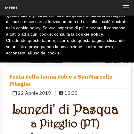
MENU
x
Informativa
Questo sito o gli strumenti terzi da questo utilizzati si avvalgono
di cookie necessari al funzionamento ed utili alle finalità illustrate
nella cookie policy. Se vuoi saperne di più o negare il consenso
a tutti o ad alcuni cookie, consulta la
cookie policy
.
Chiudendo questo banner, scorrendo questa pagina, cliccando
su un link o proseguendo la navigazione in altra maniera,
acconsenti all’uso dei cookie.
Festa della farina dolce a San Marcello
Piteglio
22 Aprile 2019
10:30