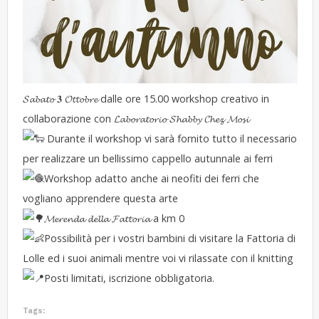
𝓢𝓪𝓫𝓪𝓽𝓸 𝟑 𝓞𝓽𝓽𝓸𝓫𝓻𝓮 dalle ore 15.00 workshop creativo in
collaborazione con 𝓛𝓪𝓫𝓸𝓻𝓪𝓽𝓸𝓻𝓲𝓸 𝓢𝓱𝓪𝓫𝓫𝔂 𝓒𝓱𝓮𝔃 𝓜𝓸𝓼𝓲
Durante il workshop vi sarà fornito tutto il necessario
per realizzare un bellissimo cappello autunnale ai ferri
Workshop adatto anche ai neofiti dei ferri che
vogliano apprendere questa arte
𝓜𝓮𝓻𝓮𝓷𝓭𝓪 𝓭𝓮𝓵𝓵𝓪 𝓕𝓪𝓽𝓽𝓸𝓻𝓲𝓪 a km 0
Possibilità per i vostri bambini di visitare la Fattoria di
Lolle ed i suoi animali mentre voi vi rilassate con il knitting
Posti limitati, iscrizione obbligatoria.
Tags: