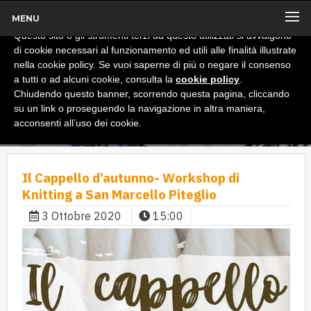
MENU
x
Informativa
Questo sito o gli strumenti terzi da questo utilizzati si avvalgono
di cookie necessari al funzionamento ed utili alle finalità illustrate
nella cookie policy. Se vuoi saperne di più o negare il consenso
a tutti o ad alcuni cookie, consulta la
cookie policy
.
Chiudendo questo banner, scorrendo questa pagina, cliccando
su un link o proseguendo la navigazione in altra maniera,
acconsenti all’uso dei cookie.
Il Cappello d’autunno- Workshop di
Knitting a San Marcello Piteglio
3 Ottobre 2020
15:00