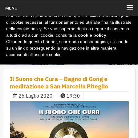
MENU
x
Informativa
Questo sito o gli strumenti terzi da questo utilizzati si avvalgono
di cookie necessari al funzionamento ed utili alle finalità illustrate
nella cookie policy. Se vuoi saperne di più o negare il consenso
a tutti o ad alcuni cookie, consulta la
cookie policy
.
Chiudendo questo banner, scorrendo questa pagina, cliccando
su un link o proseguendo la navigazione in altra maniera,
acconsenti all’uso dei cookie.
Il Suono che Cura – Bagno di Gong e
meditazione a San Marcello Piteglio
26 Luglio 2020
19:30