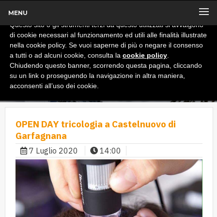
MENU
x
Informativa
Questo sito o gli strumenti terzi da questo utilizzati si avvalgono
di cookie necessari al funzionamento ed utili alle finalità illustrate
nella cookie policy. Se vuoi saperne di più o negare il consenso
a tutti o ad alcuni cookie, consulta la
cookie policy
.
Chiudendo questo banner, scorrendo questa pagina, cliccando
su un link o proseguendo la navigazione in altra maniera,
acconsenti all’uso dei cookie.
OPEN DAY tricologia a Castelnuovo di
Garfagnana
7 Luglio 2020
14:00