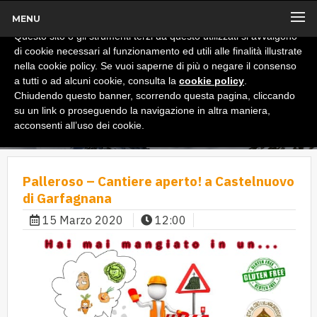
MENU
x
Informativa
Questo sito o gli strumenti terzi da questo utilizzati si avvalgono
di cookie necessari al funzionamento ed utili alle finalità illustrate
nella cookie policy. Se vuoi saperne di più o negare il consenso
a tutti o ad alcuni cookie, consulta la
cookie policy
.
Chiudendo questo banner, scorrendo questa pagina, cliccando
su un link o proseguendo la navigazione in altra maniera,
acconsenti all’uso dei cookie.
Palleroso – Cantiere aperto! a Castelnuovo
di Garfagnana
15 Marzo 2020
12:00