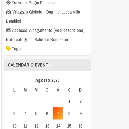
Frazione: Bagni Di Lucca
Villaggio Globale - Bagni di Lucca Villa
Demidoff
Accesso: A pagamento (Vedi descrizione)
Nella categoria:
Salute e Benessere
Tags:
CALENDARIO EVENTI
Agosto 2026
L
M
M
G
V
S
D
1
2
3
4
5
6
7
8
9
10
11
12
13
14
15
16