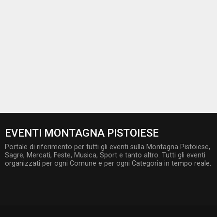
EVENTI MONTAGNA PISTOIESE
Portale di riferimento per tutti gli eventi sulla Montagna Pistoiese,
Sagre, Mercati, Feste, Musica, Sport e tanto altro. Tutti gli eventi
organizzati per ogni Comune e per ogni Categoria in tempo reale.