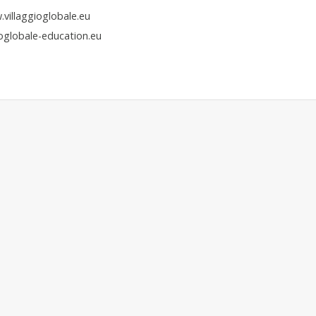
.villaggioglobale.eu
ioglobale-education.eu