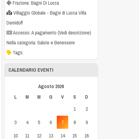
Frazione: Bagni Di Lucca
Villaggio Globale - Bagni di Lucca Villa
Demidoff
Accesso: A pagamento (Vedi descrizione)
Nella categoria:
Salute e Benessere
Tags:
CALENDARIO EVENTI
Agosto 2026
L
M
M
G
V
S
D
1
2
3
4
5
6
7
8
9
10
11
12
13
14
15
16