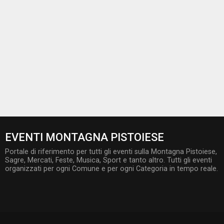
EVENTI MONTAGNA PISTOIESE
Portale di riferimento per tutti gli eventi sulla Montagna Pistoiese,
Sagre, Mercati, Feste, Musica, Sport e tanto altro. Tutti gli eventi
organizzati per ogni Comune e per ogni Categoria in tempo reale.