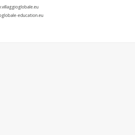
.villaggioglobale.eu
ioglobale-education.eu