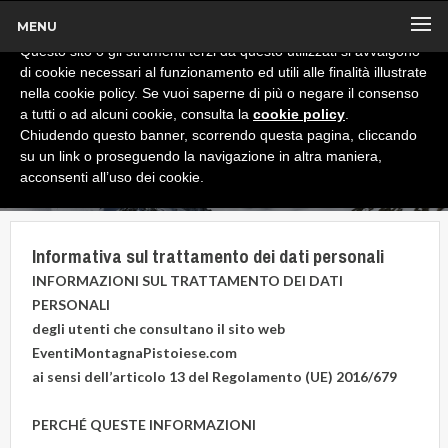
MENU
x
Informativa
Questo sito o gli strumenti terzi da questo utilizzati si avvalgono
di cookie necessari al funzionamento ed utili alle finalità illustrate
nella cookie policy. Se vuoi saperne di più o negare il consenso
a tutti o ad alcuni cookie, consulta la
cookie policy
.
Chiudendo questo banner, scorrendo questa pagina, cliccando
su un link o proseguendo la navigazione in altra maniera,
acconsenti all’uso dei cookie.
Informativa sul trattamento dei dati personali
INFORMAZIONI SUL TRATTAMENTO DEI DATI
PERSONALI
degli utenti che consultano il sito web
EventiMontagnaPistoiese.com
ai sensi dell’articolo 13 del Regolamento (UE) 2016/679
PERCHÉ QUESTE INFORMAZIONI