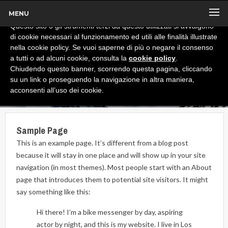
MENU
x
Informativa
Questo sito o gli strumenti terzi da questo utilizzati si avvalgono
di cookie necessari al funzionamento ed utili alle finalità illustrate
nella cookie policy. Se vuoi saperne di più o negare il consenso
a tutti o ad alcuni cookie, consulta la
cookie policy
.
Chiudendo questo banner, scorrendo questa pagina, cliccando
su un link o proseguendo la navigazione in altra maniera,
acconsenti all’uso dei cookie.
Sample Page
This is an example page. It’s different from a blog post
because it will stay in one place and will show up in your site
navigation (in most themes). Most people start with an About
page that introduces them to potential site visitors. It might
say something like this:
Hi there! I’m a bike messenger by day, aspiring
actor by night, and this is my website. I live in Los